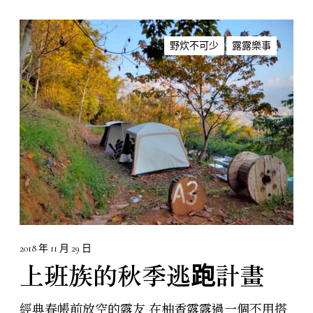
上
班
野炊不可少
露露樂事
族
的
秋
季
逃
跑
計
畫
2018 年 11 月 29 日
上班族的秋季逃跑計畫
經典春帳前放空的露友 在柚香露露過一個不用搭