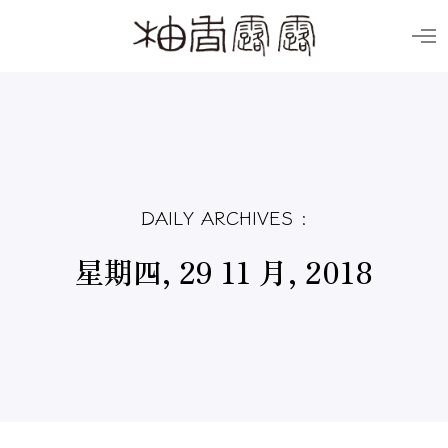
O
p
e
n
M
e
n
u
DAILY ARCHIVES :
星期四, 29 11 月, 2018