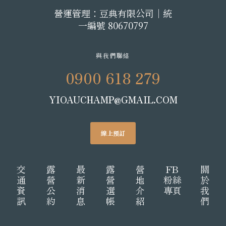
營運管理：豆典有限公司│統
一編號 80670797
與我們聯絡
0900 618 279
YIOAUCHAMP@GMAIL.COM
線上預訂
交
露
最
露
營
FB
關
通
營
新
營
地
粉絲
於
資
公
消
選
介
專頁
我
訊
約
息
帳
紹
們