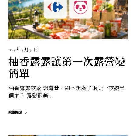
次
露
營
變
簡
單
2019 年 5 月 31 日
柚香露露讓第一次露營變
簡單
柚香露露夜景 想露營，卻不想為了兩天一夜搬半
個家？ 露營很美...
繼續閱讀