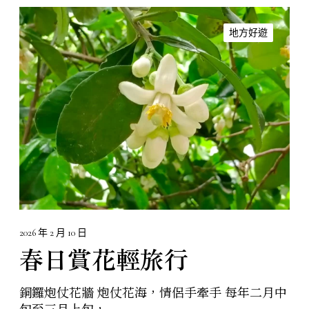
春
日
地方好遊
賞
花
輕
旅
行
2026 年 2 月 10 日
春日賞花輕旅行
銅鑼炮仗花牆 炮仗花海，情侶手牽手 每年二月中
旬至三月上旬，...