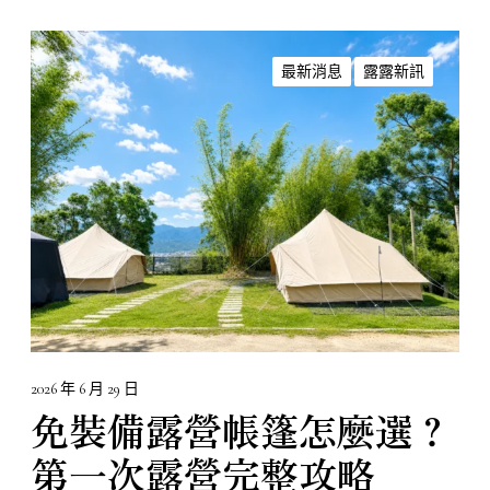
免
裝
最新消息
露露新訊
備
露
營
帳
篷
怎
麼
選
？
第
一
次
2026 年 6 月 29 日
露
免裝備露營帳篷怎麼選？
營
第一次露營完整攻略
完
整