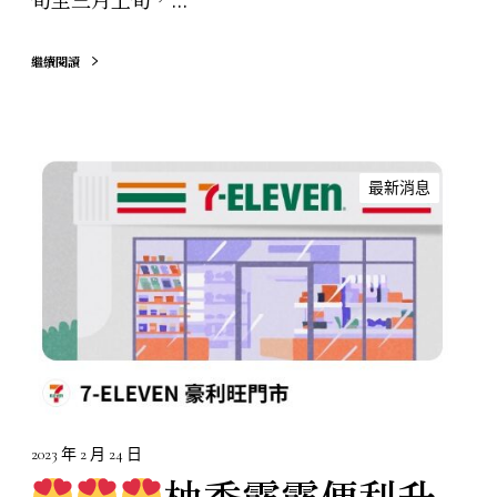
繼續閱讀
最新消息
柚
香
露
露
便
利
升
級
！
2023 年 2 月 24 日
現
柚香露露便利升