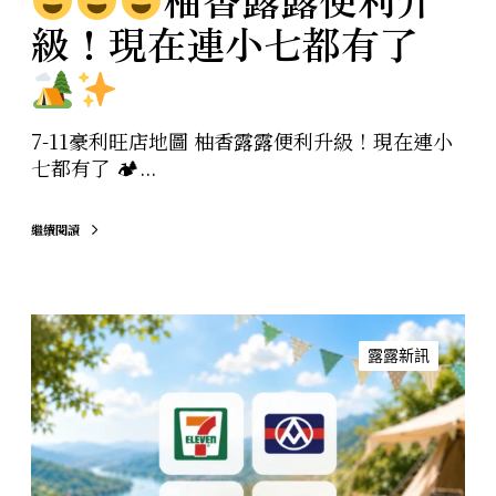
在
級！現在連小七都有了
連
小
七
都
有
7-11豪利旺店地圖 柚香露露便利升級！現在連小
了
七都有了 🏕...
繼續閱讀
柚
香
露露新訊
露
露
讓
第
一