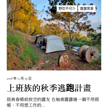
上
班
野炊不可少
露露樂事
族
的
秋
季
逃
跑
計
畫
2018 年 11 月 29 日
上班族的秋季逃跑計畫
經典春帳前放空的露友 在柚香露露過一個不用搭
帳、不用想工作的...