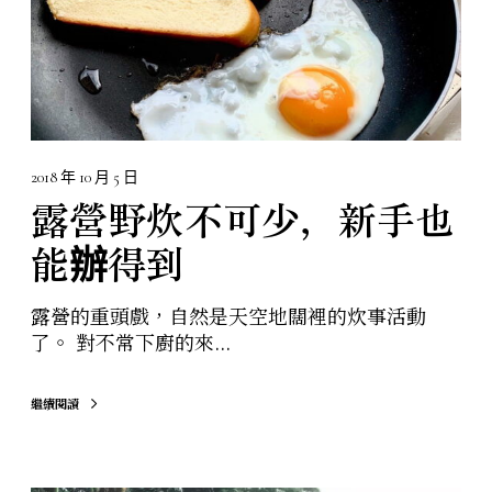
，
新
手
也
能
辦
得
2018 年 10 月 5 日
到
露營野炊不可少，新手也
能辦得到
露營的重頭戲，自然是天空地闊裡的炊事活動
了。 對不常下廚的來...
繼續閱讀