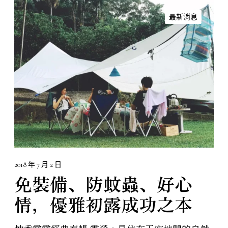
免
裝
最新消息
備
、
防
蚊
蟲
、
好
心
情
，
優
雅
2018 年 7 月 2 日
初
免裝備、防蚊蟲、好心
露
情，優雅初露成功之本
成
功
之