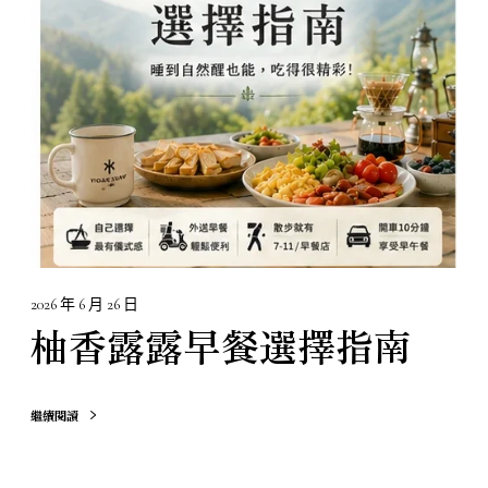
早
餐
選
擇
指
南
2026 年 6 月 26 日
柚香露露早餐選擇指南
繼續閱讀