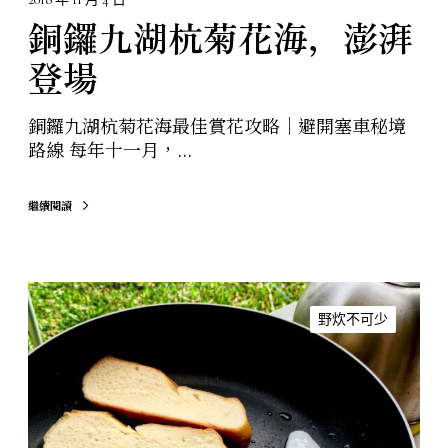
銅鑼九湖杭菊花海，澎湃
登場
銅鑼九湖杭菊花海最佳賞花攻略｜避開塞車秘境
路線 每年十一月，...
繼續閱讀
露
營
野炊不可少
野
炊
不
可
少