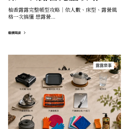
攻
柚香露露完整帳型攻略｜依人數、床型、露營風
略
格一次搞懂 想露營...
繼續閱讀
免
裝
露露樂事
備
露
營
推
薦
｜
第
一
次