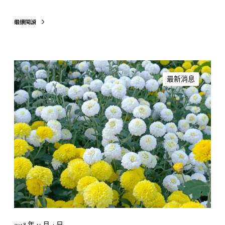
繼續閱讀
銅
鑼
最新消息
九
湖
杭
菊
花
海
，
澎
湃
登
場
2018 年 11 月 4 日