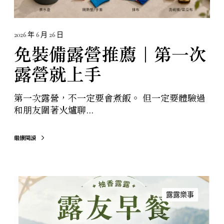
露
營
就
2026 年 6 月 26 日
上
免裝備露營推薦｜第一次
手
露營就上手
第一次露營，不一定要會煮飯。 但一定要體驗過
和朋友圍著火爐聊...
繼續閱讀
柚
香
露露樂事
露
露