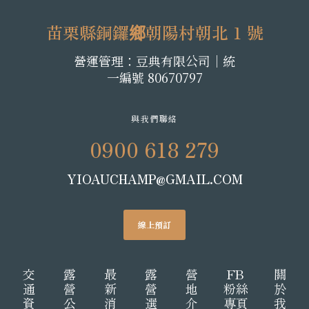
苗栗縣銅鑼鄉朝陽村朝北 1 號
營運管理：豆典有限公司│統
一編號 80670797
與我們聯絡
0900 618 279
YIOAUCHAMP@GMAIL.COM
線上預訂
交
露
最
露
營
FB
關
通
營
新
營
地
粉絲
於
資
公
消
選
介
專頁
我