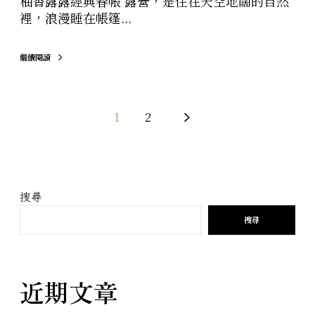
柚香露露經典春帳 露營，是住在天空地闊的自然
本
裡，浪漫睡在帳篷...
繼續閱讀
1
2
搜尋
搜尋
近期文章