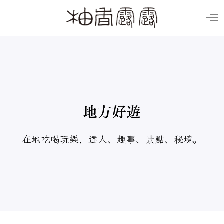
O
p
e
n
M
e
n
u
地方好遊
在地吃喝玩樂，達人、趣事、景點、秘境。