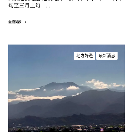
旬至三月上旬，...
繼續閱讀
苗
栗
地方好遊
最新消息
古
八
景
，
看
像
刈
包
還
是