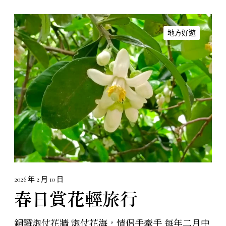
春
日
地方好遊
賞
花
輕
旅
行
2026 年 2 月 10 日
春日賞花輕旅行
銅鑼炮仗花牆 炮仗花海，情侶手牽手 每年二月中