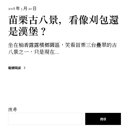
漢
堡
2018 年 5 月 20 日
？
苗栗古八景，看像刈包還
是漢堡？
坐在柚香露露檳榔園區，笑看苗栗三台疊翠的古
八景之一，只是現在...
繼續閱讀
搜尋
搜尋