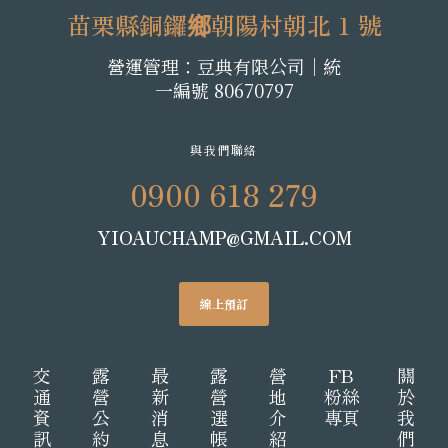
苗栗縣銅鑼鄉朝陽村朝北 1 號
營運管理：豆典有限公司│統
一編號 80670797
與我們聯絡
0900 618 279
YIOAUCHAMP@GMAIL.COM
線上預訂
交
露
最
露
營
FB
關
通
營
新
營
地
粉絲
於
資
公
消
選
介
專頁
我
訊
約
息
帳
紹
們