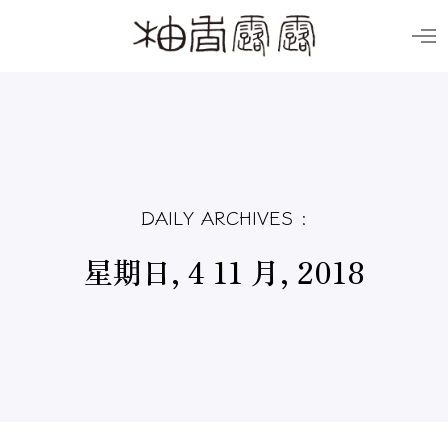
O
p
e
n
M
e
n
u
DAILY ARCHIVES :
星期日, 4 11 月, 2018