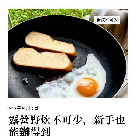
露
營
野炊不可少
野
炊
不
可
少
，
新
手
也
能
辦
得
2018 年 10 月 5 日
到
露營野炊不可少，新手也
能辦得到