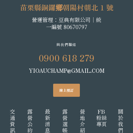
苗栗縣銅鑼鄉朝陽村朝北 1 號
營運管理：豆典有限公司│統
一編號 80670797
與我們聯絡
0900 618 279
YIOAUCHAMP@GMAIL.COM
線上預訂
交
露
最
露
營
FB
關
通
營
新
營
地
粉絲
於
資
公
消
選
介
專頁
我
訊
約
息
帳
紹
們