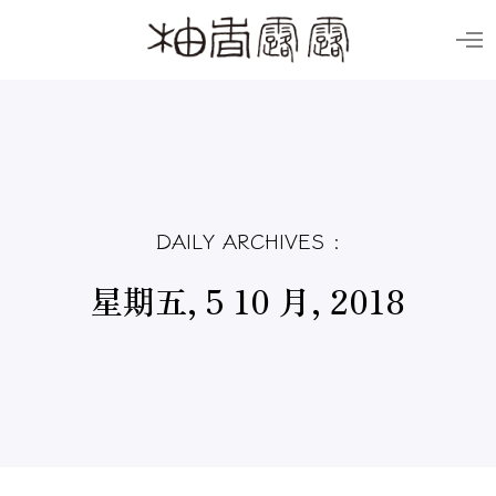
O
p
e
n
M
e
n
u
DAILY ARCHIVES :
星期五, 5 10 月, 2018