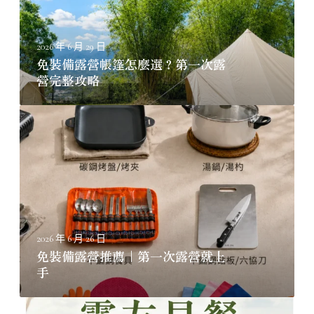
帳
篷
怎
2026 年 6 月 29 日
麼
免裝備露營帳篷怎麼選？第一次露
選
營完整攻略
？
第
免
一
裝
次
備
露
露
營
營
完
推
整
薦
攻
｜
略
2026 年 6 月 26 日
第
免裝備露營推薦｜第一次露營就上
一
手
次
露
柚