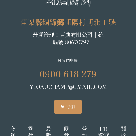
苗栗縣銅鑼鄉朝陽村朝北 1 號
營運管理：豆典有限公司│統
一編號 80670797
與我們聯絡
0900 618 279
YIOAUCHAMP@GMAIL.COM
線上預訂
交
露
最
露
營
FB
關
通
營
新
營
地
粉絲
於