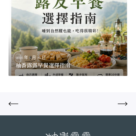
營
香
就
露
上
露
手
早
餐
選
擇
指
2026 年 6 月 26 日
南
柚香露露早餐選擇指南