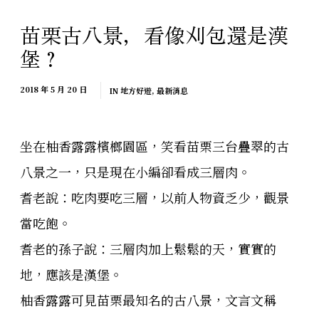
苗栗古八景，看像刈包還是漢
堡？
2018 年 5 月 20 日
IN
地方好遊
,
最新消息
坐在柚香露露檳榔園區，笑看苗栗三台疊翠的古
八景之一，只是現在小編卻看成三層肉。
耆老說：吃肉要吃三層，以前人物資乏少，觀景
當吃飽。
耆老的孫子說：三層肉加上鬆鬆的天，實實的
地，應該是漢堡。
柚香露露可見苗栗最知名的古八景，文言文稱