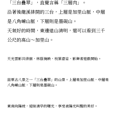
「三台疊翠」，直覺言稱「三層肉」。
沿著後龍溪排開的三台，上層是加里山脈，中層
是八角崠山脈，下層則是墨硯山。
天氣好的時間，東邊遠山清明，還可以看到三千
公尺的高山～加里山。
天光雲影共徘徊，林蔭掩映，枝葉婆娑，影舞者遊戲開始。
苗栗古八景之一「三台疊翠」的山景。上層是加里山脈，中層是
八角崠山脈，下層則是墨硯山。
東南向陽坡，迎接清早的曙光，享受被陽光叫醒的美好。