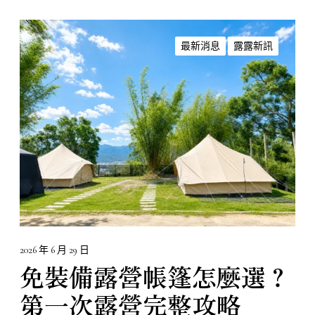
免
裝
最新消息
露露新訊
備
露
營
帳
篷
怎
麼
選
？
第
一
次
2026 年 6 月 29 日
露
免裝備露營帳篷怎麼選？
營
第一次露營完整攻略
完
整