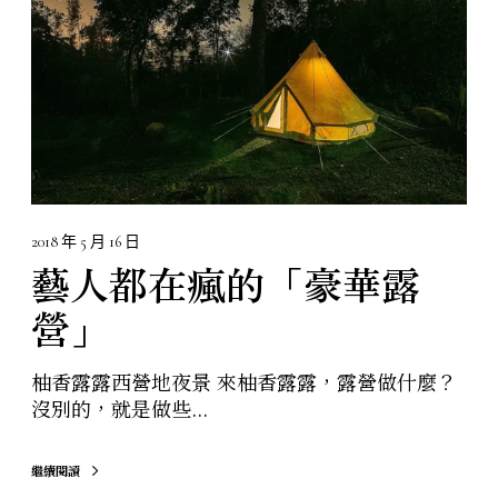
的
「
豪
華
露
營
」
2018 年 5 月 16 日
藝人都在瘋的「豪華露
營」
柚香露露西營地夜景 來柚香露露，露營做什麼？
沒別的，就是做些...
繼續閱讀