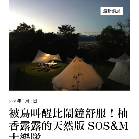
被
鳥
最新消息
叫
醒
比
鬧
鐘
舒
服
！
柚
香
露
露
2018 年 6 月 1 日
的
被鳥叫醒比鬧鐘舒服！柚
天
香露露的天然版 SOS&M
然
版
大樂隊
S