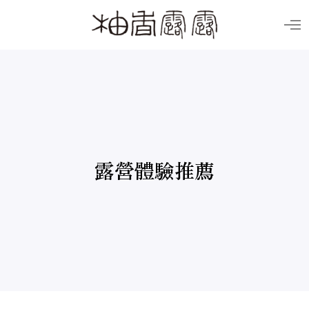
O
p
e
n
M
e
n
u
露營體驗推薦