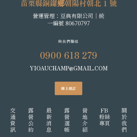
苗栗縣銅鑼鄉朝陽村朝北 1 號
營運管理：豆典有限公司│統
一編號 80670797
與我們聯絡
0900 618 279
YIOAUCHAMP@GMAIL.COM
線上預訂
交
露
最
露
營
FB
關
通
營
新
營
地
粉絲
於
資
公
消
選
介
專頁
我
訊
約
息
帳
紹
們