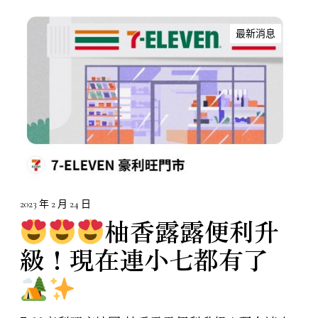
最新消息
柚
香
露
露
便
利
升
級
！
2023 年 2 月 24 日
現
柚香露露便利升
在
級！現在連小七都有了
連
小
七
都