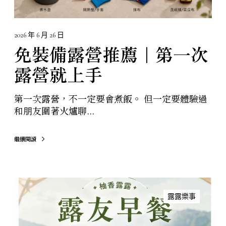
露
營
就
2026 年 6 月 26 日
上
免裝備露營推薦｜第一次
手
露營就上手
第一次露營，不一定要會煮飯。 但一定要體驗過
和朋友圍著火爐聊...
繼續閱讀
柚
香
露露樂事
露
露