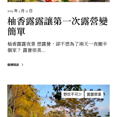
單
2019 年 5 月 31 日
柚香露露讓第一次露營變
簡單
柚香露露夜景 想露營，卻不想為了兩天一夜搬半
個家？ 露營很美...
繼續閱讀
上
班
野炊不可少
露露樂事
族
的
秋