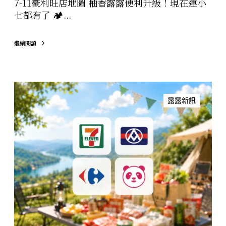
有
7-11豪利旺店地圖 柚香露露便利升級！現在連小
了
七都有了 🏕...
繼續閱讀
柚
香
露露新訊
露
露
讓
第
一
次
露
營
變
簡