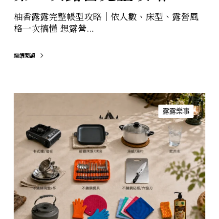
攻
柚香露露完整帳型攻略｜依人數、床型、露營風
略
格一次搞懂 想露營...
繼續閱讀
免
裝
露露樂事
備
露
營
推
薦
｜
第
一
次