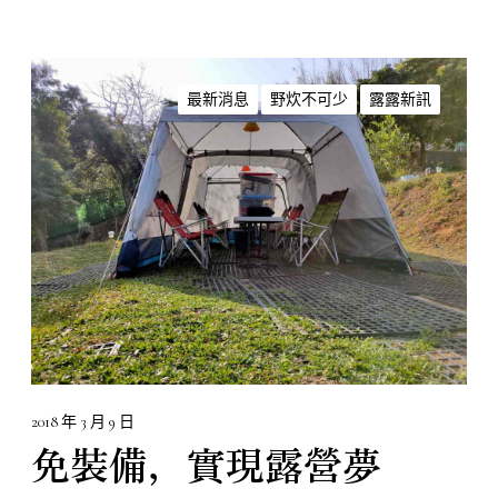
免
裝
最新消息
野炊不可少
露露新訊
備
，
實
現
露
營
夢
2018 年 3 月 9 日
免裝備，實現露營夢