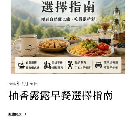
早
餐
選
擇
指
南
2026 年 6 月 26 日
柚香露露早餐選擇指南
繼續閱讀