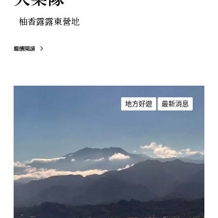
O
S
柚香露露東營地
&
M
繼續閱讀
大
樂
隊
苗
栗
地方好遊
最新消息
古
八
景
，
看
像
刈
包
還