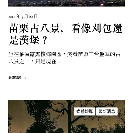
是
漢
堡
2018 年 5 月 20 日
？
苗栗古八景，看像刈包還
是漢堡？
坐在柚香露露檳榔園區，笑看苗栗三台疊翠的古
八景之一，只是現在...
繼續閱讀
藝
人
媒體報導
最新消息
都
在
瘋