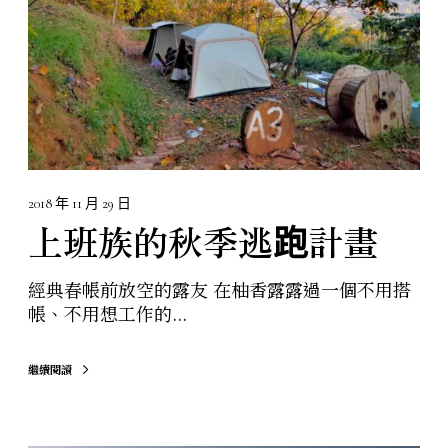
季
逃
跑
計
畫
2018 年 11 月 29 日
上班族的秋季逃跑計畫
經典春帳前放空的露友 在柚香露露過一個不用搭
帳、不用想工作的...
繼續閱讀