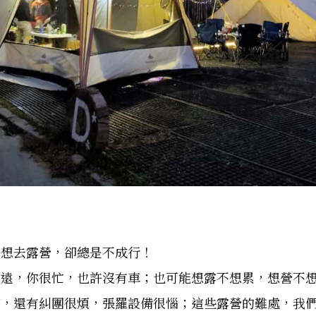
好想去露營，卻總是不成行！
很遠，你很忙，也許沒有車；也可能想露不想累，想營不
茫，還有糾團很煩，張羅設備很惱；這些露營的難處，我