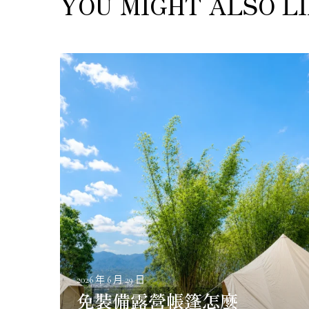
YOU MIGHT ALSO L
免
裝
備
露
營
帳
篷
怎
麼
選
？
第
一
次
2026 年 6 月 29 日
露
免裝備露營帳篷怎麼