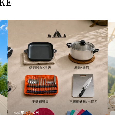
IKE
免
柚
裝
香
備
露
露
露
營
早
推
餐
薦
選
｜
擇
第
指
一
南
次
露
營
就
上
2026 年 6 月 26 日