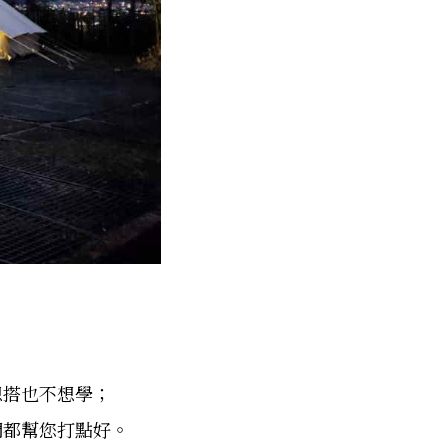
想搭也不想學；
們都幫您打點好。