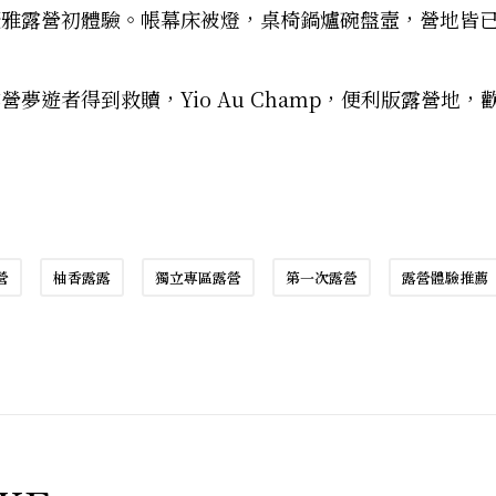
優雅露營初體驗。帳幕床被燈，桌椅鍋爐碗盤壼，營地皆
夢遊者得到救贖，Yio Au Champ，便利版露營地，
營
柚香露露
獨立專區露營
第一次露營
露營體驗推薦