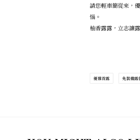
請您輕車簡從來，
惱。
柚香露露，立志讓露營
優雅首露
免裝備露