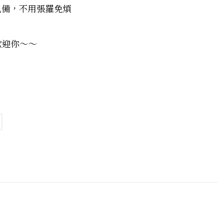
已備，不用張羅免煩
歡迎你～～