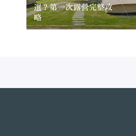
營
選？第一次露營完整攻
完
整
略
攻
略