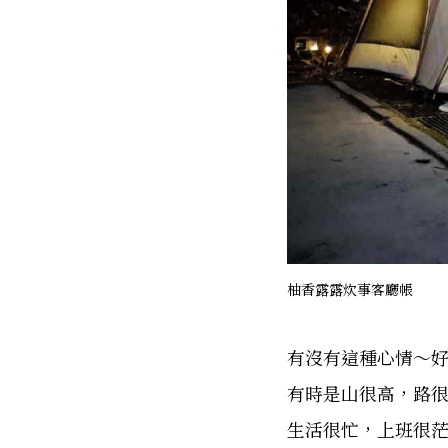
柚香露露炊事客廳帳
有沒有這種心情～
有時是山很高，路
生活很忙，上班很