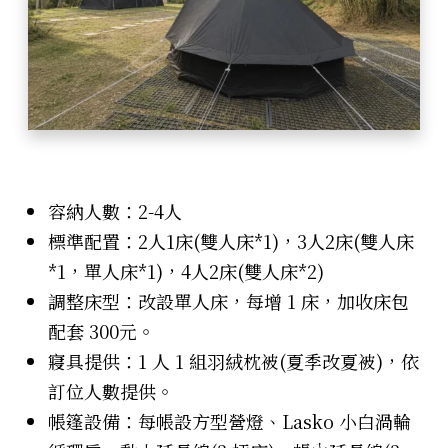
容納人數：2-4人
標準配置：2人1床(雙人床*1)，3人2床(雙人床
*1，單人床*1)，4人2床(雙人床*2)
調整床型：改設單人床，每增 1 床，加收床包
配套 300元。
寢具提供：1 人 1 組羽絨枕被(夏季改夏被)，依
訂位人數提供。
帳篷設備：每帳設方型營燈、Lasko 小白渦輪