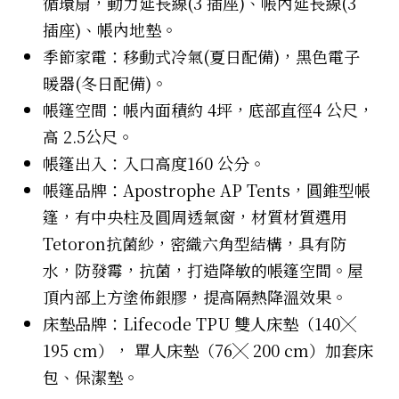
循環扇，動力延長線(3 插座)、帳內延長線(3
插座)、帳內地墊。
季節家電：移動式冷氣(夏日配備)，黑色電子
暖器(冬日配備)。
帳篷空間：帳內面積約 4坪，底部直徑4 公尺，
高 2.5公尺。
帳篷出入：入口高度160 公分。
帳篷品牌：Apostrophe AP Tents，圓錐型帳
篷，有中央柱及圓周透氣窗，材質材質選用
Tetoron抗菌紗，密織六角型結構，具有防
水，防發霉，抗菌，打造降敏的帳篷空間。屋
頂內部上方塗佈銀膠，提高隔熱降溫效果。
床墊品牌：Lifecode TPU 雙人床墊（140╳
195 cm）， 單人床墊（76╳ 200 cm）加套床
包、保潔墊。