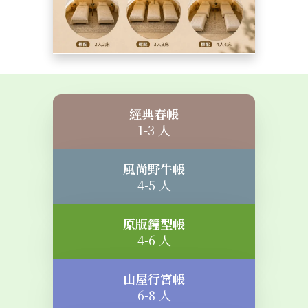
經典春帳
1-3 人
風尚野牛帳
4-5 人
原版鐘型帳
4-6 人
山屋行宮帳
6-8 人