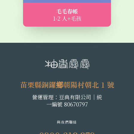
毛毛春帳
1-2 人+毛孩
苗栗縣銅鑼鄉朝陽村朝北 1 號
營運管理：豆典有限公司│統
一編號 80670797
與我們聯絡