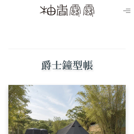
O
p
e
n
M
e
n
u
爵士鐘型帳